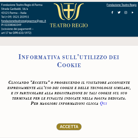
Fondazione Teatro Regio di Parma
Fondazione Teatro Regio
Strada Garibaldi, 16/a
43121 Parma – Italia
Tel (+39) 0521 203911
fondazioneteatroregioparma@pec.it
PI 02208060349
(scissione dei pagamenti –
art 17 ter DPR 633/1972)
Informativa sull'utilizzo dei
Cookie
Cliccando "Accetta" o proseguendo il visitatore acconsente
espressamente all'uso dei cookie e delle tecnologie similari,
e in particolare alla registrazione di tali cookie sul suo
terminale per le finalità indicate nella pagina dedicata.
Per maggiori informazioni clicca
Qui