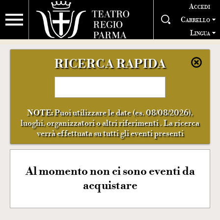
Accedi
Carrello
Lingua
RICERCA RAPIDA
NOTE:
Puoi utilizzare le date (es. 08/08/2026),
luoghi, organizzatori o altri riferimenti . La ricerca
verrà effettuata su tutti gli eventi presenti
Al momento non ci sono eventi da
acquistare