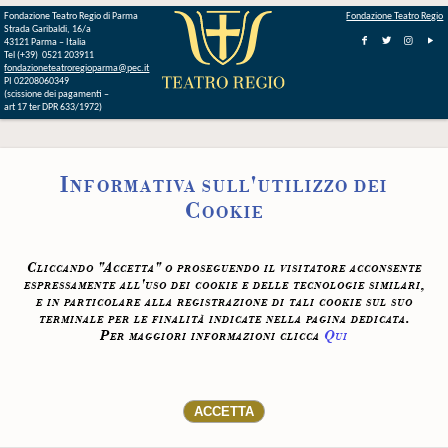
Fondazione Teatro Regio di Parma
Fondazione Teatro Regio
Strada Garibaldi, 16/a
43121 Parma – Italia
Tel (+39) 0521 203911
fondazioneteatroregioparma@pec.it
PI 02208060349
(scissione dei pagamenti –
art 17 ter DPR 633/1972)
Informativa sull'utilizzo dei
Cookie
Cliccando "Accetta" o proseguendo il visitatore acconsente
espressamente all'uso dei cookie e delle tecnologie similari,
e in particolare alla registrazione di tali cookie sul suo
terminale per le finalità indicate nella pagina dedicata.
Per maggiori informazioni clicca
Qui