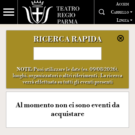
Accedi
Carrello
Lingua
RICERCA RAPIDA
NOTE:
Puoi utilizzare le date (es. 09/08/2026),
luoghi, organizzatori o altri riferimenti . La ricerca
verrà effettuata su tutti gli eventi presenti
Al momento non ci sono eventi da
acquistare