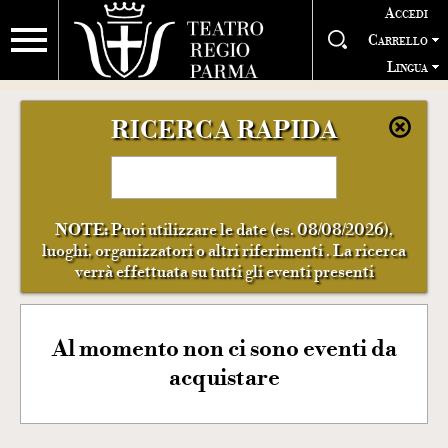
Accedi
Carrello
Lingua
RICERCA RAPIDA
NOTE:
Puoi utilizzare le date (es. 08/08/2026),
luoghi, organizzatori o altri riferimenti . La ricerca
verrà effettuata su tutti gli eventi presenti
Al momento non ci sono eventi da
acquistare