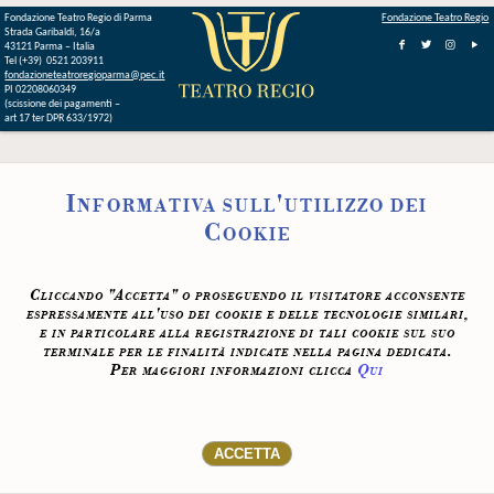
Fondazione Teatro Regio di Parma
Fondazione Teatro Regio
Strada Garibaldi, 16/a
43121 Parma – Italia
Tel (+39) 0521 203911
fondazioneteatroregioparma@pec.it
PI 02208060349
(scissione dei pagamenti –
art 17 ter DPR 633/1972)
Informativa sull'utilizzo dei
Cookie
Cliccando "Accetta" o proseguendo il visitatore acconsente
espressamente all'uso dei cookie e delle tecnologie similari,
e in particolare alla registrazione di tali cookie sul suo
terminale per le finalità indicate nella pagina dedicata.
Per maggiori informazioni clicca
Qui