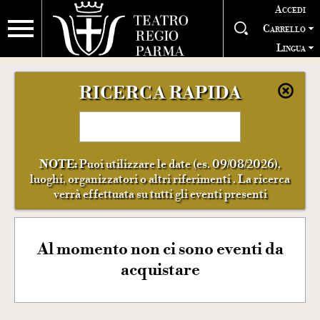
Accedi
Carrello
Lingua
RICERCA RAPIDA
NOTE:
Puoi utilizzare le date (es. 09/08/2026),
luoghi, organizzatori o altri riferimenti . La ricerca
verrà effettuata su tutti gli eventi presenti
Al momento non ci sono eventi da
acquistare