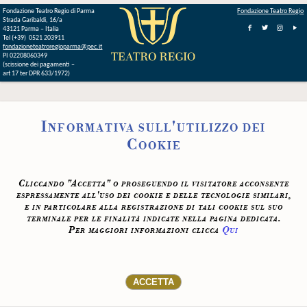
Fondazione Teatro Regio di Parma
Fondazione Teatro Regio
Strada Garibaldi, 16/a
43121 Parma – Italia
Tel (+39) 0521 203911
fondazioneteatroregioparma@pec.it
PI 02208060349
(scissione dei pagamenti –
art 17 ter DPR 633/1972)
Informativa sull'utilizzo dei
Cookie
Cliccando "Accetta" o proseguendo il visitatore acconsente
espressamente all'uso dei cookie e delle tecnologie similari,
e in particolare alla registrazione di tali cookie sul suo
terminale per le finalità indicate nella pagina dedicata.
Per maggiori informazioni clicca
Qui