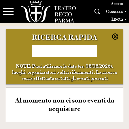
Accedi
Carrello
Lingua
RICERCA RAPIDA
NOTE:
Puoi utilizzare le date (es. 08/08/2026),
luoghi, organizzatori o altri riferimenti . La ricerca
verrà effettuata su tutti gli eventi presenti
Al momento non ci sono eventi da
acquistare