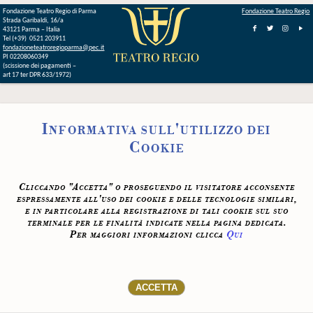
Fondazione Teatro Regio di Parma
Fondazione Teatro Regio
Strada Garibaldi, 16/a
43121 Parma – Italia
Tel (+39) 0521 203911
fondazioneteatroregioparma@pec.it
PI 02208060349
(scissione dei pagamenti –
art 17 ter DPR 633/1972)
Informativa sull'utilizzo dei
Cookie
Cliccando "Accetta" o proseguendo il visitatore acconsente
espressamente all'uso dei cookie e delle tecnologie similari,
e in particolare alla registrazione di tali cookie sul suo
terminale per le finalità indicate nella pagina dedicata.
Per maggiori informazioni clicca
Qui