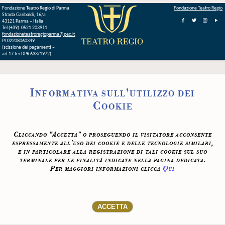
Fondazione Teatro Regio di Parma
Fondazione Teatro Regio
Strada Garibaldi, 16/a
43121 Parma – Italia
Tel (+39) 0521 203911
fondazioneteatroregioparma@pec.it
PI 02208060349
(scissione dei pagamenti –
art 17 ter DPR 633/1972)
Informativa sull'utilizzo dei
Cookie
Cliccando "Accetta" o proseguendo il visitatore acconsente
espressamente all'uso dei cookie e delle tecnologie similari,
e in particolare alla registrazione di tali cookie sul suo
terminale per le finalità indicate nella pagina dedicata.
Per maggiori informazioni clicca
Qui