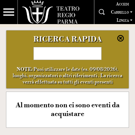
Accedi
Carrello
Lingua
RICERCA RAPIDA
NOTE:
Puoi utilizzare le date (es. 09/08/2026),
luoghi, organizzatori o altri riferimenti . La ricerca
verrà effettuata su tutti gli eventi presenti
Al momento non ci sono eventi da
acquistare