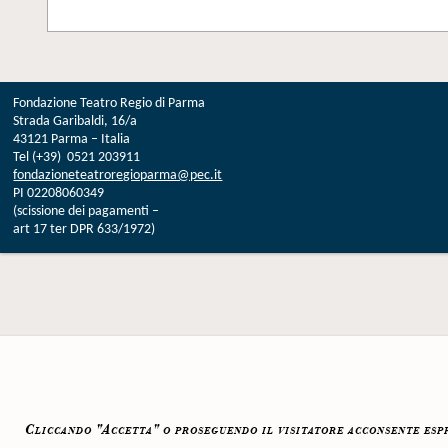
Fondazione Teatro Regio di Parma
Strada Garibaldi, 16/a
43121 Parma – Italia
Tel (+39) 0521 203911
fondazioneteatroregioparma@pec.it
PI 02208060349
(scissione dei pagamenti –
art 17 ter DPR 633/1972)
Cliccando "Accetta" o proseguendo il visitatore acconsente espre