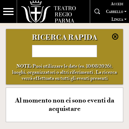
Accedi
Carrello
Lingua
RICERCA RAPIDA
NOTE:
Puoi utilizzare le date (es. 10/08/2026),
luoghi, organizzatori o altri riferimenti . La ricerca
verrà effettuata su tutti gli eventi presenti
Al momento non ci sono eventi da
acquistare