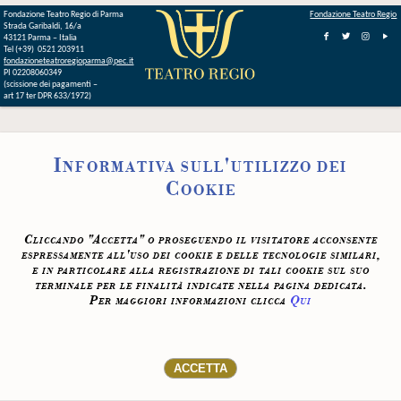
Fondazione Teatro Regio di Parma
Fondazione Teatro Regio
Strada Garibaldi, 16/a
43121 Parma – Italia
Tel (+39) 0521 203911
fondazioneteatroregioparma@pec.it
PI 02208060349
(scissione dei pagamenti –
art 17 ter DPR 633/1972)
Informativa sull'utilizzo dei
Cookie
Cliccando "Accetta" o proseguendo il visitatore acconsente
espressamente all'uso dei cookie e delle tecnologie similari,
e in particolare alla registrazione di tali cookie sul suo
terminale per le finalità indicate nella pagina dedicata.
Per maggiori informazioni clicca
Qui