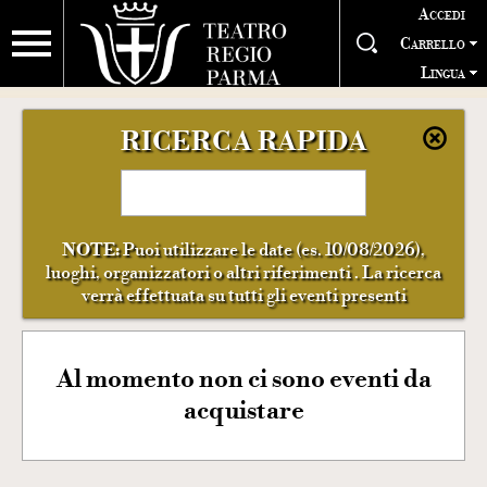
Accedi
Carrello
Lingua
RICERCA RAPIDA
NOTE:
Puoi utilizzare le date (es. 10/08/2026),
luoghi, organizzatori o altri riferimenti . La ricerca
verrà effettuata su tutti gli eventi presenti
Al momento non ci sono eventi da
acquistare