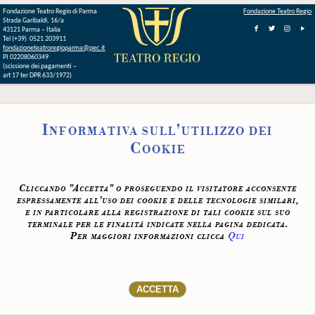
Fondazione Teatro Regio di Parma
Fondazione Teatro Regio
Strada Garibaldi, 16/a
43121 Parma – Italia
Tel (+39) 0521 203911
fondazioneteatroregioparma@pec.it
PI 02208060349
(scissione dei pagamenti –
art 17 ter DPR 633/1972)
Informativa sull'utilizzo dei
Cookie
Cliccando "Accetta" o proseguendo il visitatore acconsente
espressamente all'uso dei cookie e delle tecnologie similari,
e in particolare alla registrazione di tali cookie sul suo
terminale per le finalità indicate nella pagina dedicata.
Per maggiori informazioni clicca
Qui