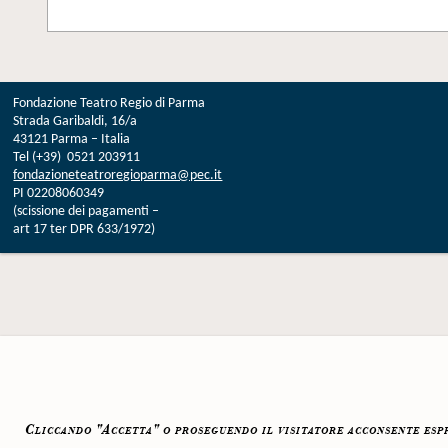
Fondazione Teatro Regio di Parma
Strada Garibaldi, 16/a
43121 Parma – Italia
Tel (+39) 0521 203911
fondazioneteatroregioparma@pec.it
PI 02208060349
(scissione dei pagamenti –
art 17 ter DPR 633/1972)
Cliccando "Accetta" o proseguendo il visitatore acconsente espre